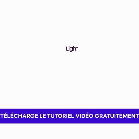
 tes tâches répétitive
 si tu débutes en no
UR DÉCOUVRIR COMMENT GAGNER
MAKE, NOTION ET CHATGPT.
TÉLÉCHARGE LE TUTORIEL VIDÉO GRATUITEMENT