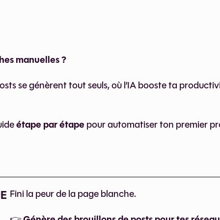
ches manuelles ?
ts se génèrent tout seuls, où l’IA booste ta productiv
étape par étape
uide
pour automatiser ton premier p
UE
Fini la peur de la page blanche.
Génère des brouillons de posts pour tes résea
👉