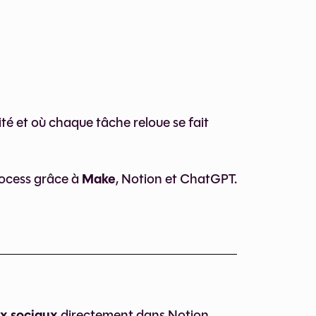
ité et où chaque tâche reloue se fait
Make
rocess grâce à
, Notion et ChatGPT.
ux sociaux
directement dans Notion