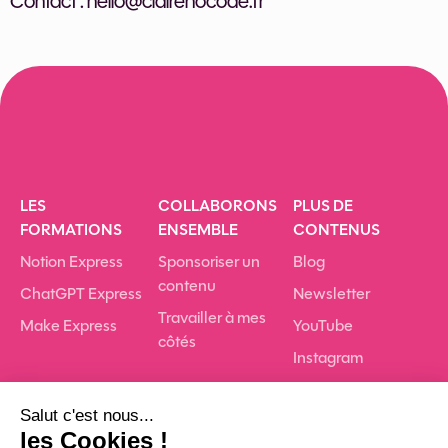
Contact : hello@clairenocode.fr
LES
COLLABORONS
PLUS DE
FORMATIONS
ENSEMBLE
CONTENUS
Notion Express
Sponsoriser un
Blog
contenu
ChatGPT Express
Newsletter
Travailler à mes
Make Express
YouTube
côtés
Instagram
LinkedIn
Podcast