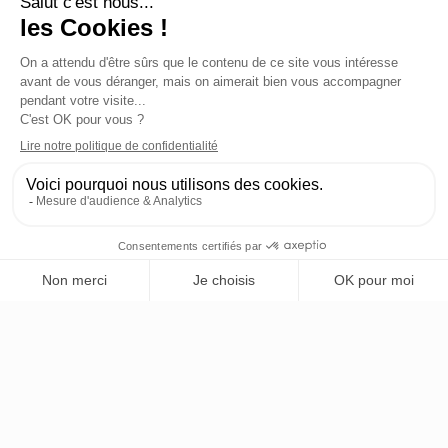
Freelance
COMMENT DEVENIR
FREELANCE EN NO-CODE ?
Vous rêvez de devenir freelance en no-code ?
Cet article vous explique comment vous lancer
avec succès, de la définition de votre offre à la
conquête de vos premiers clients. Découvrez
une stratégie efficace pour lancer votre
activité, optimiser votre profil LinkedIn, et
proposer vos services à des entreprises en
quête d’innovation.
Lire l'article