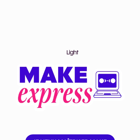
ER VOTRE PREMIÈRE AUTOMATISA
 ET CRÉEZ DES SYSTÈMES QUI TRAVAILLENT À VOTR