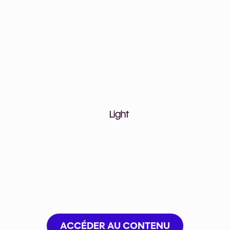
s de l’été 2024 : Appre
code et l’IA en 1 mois
ODE ET L’IA EN 1 MOIS AVEC 20
ET ACCESSIBLES.
ACCÉDER AU CONTENU